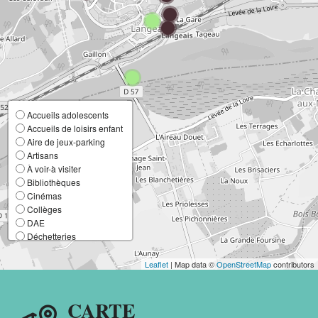
Accueils adolescents
Accueils de loisirs enfant
Aire de jeux-parking
Artisans
À voir-à visiter
Bibliothèques
Cinémas
Collèges
DAE
Déchetteries
Ecoles élémentaires
Ecoles maternelles
Leaflet
| Map data ©
OpenStreetMap
contributors
Entreprises
France Services
CARTE
Lieux de culte
Mairies