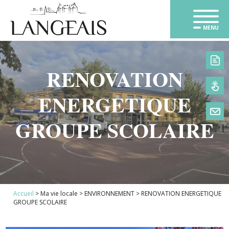
MENU
RENOVATION
ENERGETIQUE
GROUPE SCOLAIRE
1
Accueil
>
Ma vie locale
>
ENVIRONNEMENT
>
RENOVATION ENERGETIQUE
2
GROUPE SCOLAIRE
3
4