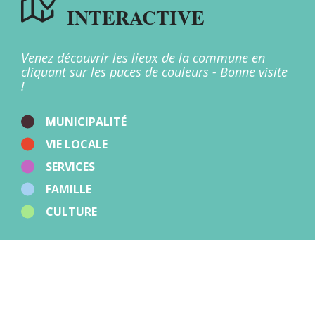
INTERACTIVE
Multi-accueil
Offices de Tourisme
Patrimoine
Points d'apport volontaire
Venez découvrir les lieux de la commune en
Restaurants
cliquant sur les puces de couleurs - Bonne visite
Salles
!
Santé
Stations de recharge
Sport
MUNICIPALITÉ
Zones d'activités
VIE LOCALE
Autres
SERVICES
FAMILLE
CULTURE