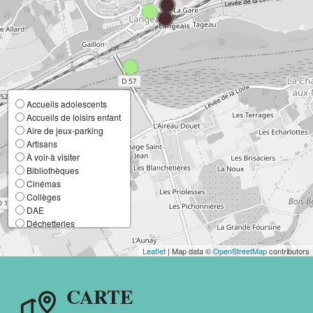
Accueils adolescents
Accueils de loisirs enfant
Aire de jeux-parking
Artisans
À voir-à visiter
Bibliothèques
Cinémas
Collèges
DAE
Déchetteries
Ecoles élémentaires
Ecoles maternelles
Leaflet
| Map data ©
OpenStreetMap
contributors
Entreprises
France Services
CARTE
Lieux de culte
Mairies