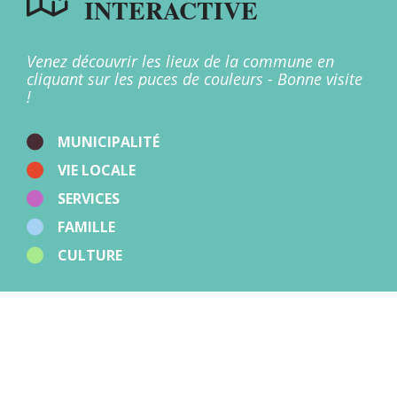
INTERACTIVE
Multi-accueil
Offices de Tourisme
Patrimoine
Points d'apport volontaire
Venez découvrir les lieux de la commune en
Restaurants
cliquant sur les puces de couleurs - Bonne visite
Salles
!
Santé
Stations de recharge
Sport
MUNICIPALITÉ
Zones d'activités
VIE LOCALE
Autres
SERVICES
FAMILLE
CULTURE